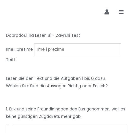
Preskoči
MAI
na
MEN
sadržaj
Dobrodošli na Lesen B1 - Završni Test
Ime i prezime
Teil 1
Lesen
Sie
den Text
und die
Aufgaben 1
bis
6
dazu.
Wählen
Sie:
Sind
die
Aussagen Richtig oder Falsch?
1. Erik und seine Freundin haben den Bus genommen, weil es
keine günstigen Zugtickets mehr gab.