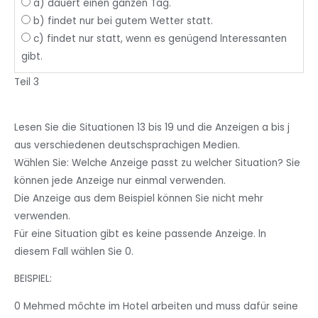
a) dauert einen ganzen Tag.
b) findet nur bei gutem Wetter statt.
c) findet nur statt, wenn es genügend lnteressanten
gibt.
Teil 3
Lesen Sie
die
Situationen
13
bis
1
9
und die Anzeigen
a bis
j
aus
verschiedenen deutschsprachigen Medien.
Wählen
Sie:
Welche
Anzeige
passt zu
welcher Situation?
Sie
können
jede
Anzeige
nur einmal
verwenden.
Die
Anzeige
aus
dem
Beispiel
können
Sie
nicht
mehr
verwenden.
Für
eine Situation
gibt
es
keine
passende Anzeige.
ln
diesem
Fall
wählen
Sie 0.
BEISPIEL:
0
Mehmed
môchte im
Hotel arbeiten und
muss
dafür seine