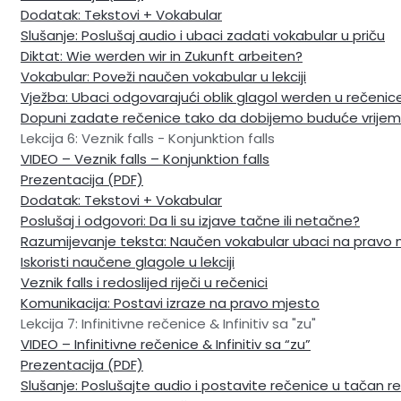
Dodatak: Tekstovi + Vokabular
Slušanje: Poslušaj audio i ubaci zadati vokabular u priču
Diktat: Wie werden wir in Zukunft arbeiten?
Vokabular: Poveži naučen vokabular u lekciji
Vježba: Ubaci odgovarajući oblik glagol werden u rečenic
Dopuni zadate rečenice tako da dobijemo buduće vrije
Lekcija 6: Veznik falls - Konjunktion falls
VIDEO – Veznik falls – Konjunktion falls
Prezentacija (PDF)
Dodatak: Tekstovi + Vokabular
Poslušaj i odgovori: Da li su izjave tačne ili netačne?
Razumijevanje teksta: Naučen vokabular ubaci na pravo 
Iskoristi naučene glagole u lekciji
Veznik falls i redoslijed riječi u rečenici
Komunikacija: Postavi izraze na pravo mjesto
Lekcija 7: Infinitivne rečenice & Infinitiv sa "zu"
VIDEO – Infinitivne rečenice & Infinitiv sa “zu”
Prezentacija (PDF)
Slušanje: Poslušajte audio i postavite rečenice u tačan re