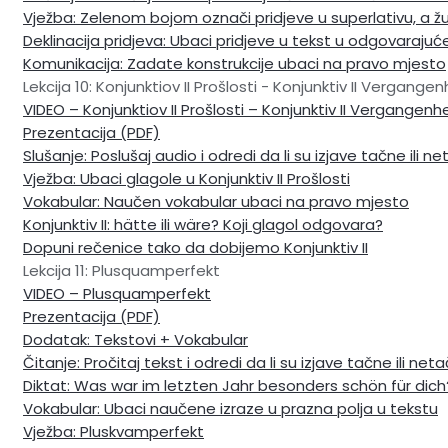
Vježba: Zelenom bojom označi pridjeve u superlativu, a 
Deklinacija pridjeva: Ubaci pridjeve u tekst u odgovarajuć
Komunikacija: Zadate konstrukcije ubaci na pravo mjesto
Lekcija 10: Konjunktiov II Prošlosti - Konjunktiv II Vergang
VIDEO – Konjunktiov II Prošlosti – Konjunktiv II Vergangenh
Prezentacija (PDF)
Slušanje: Poslušaj audio i odredi da li su izjave tačne ili n
Vježba: Ubaci glagole u Konjunktiv II Prošlosti
Vokabular: Naučen vokabular ubaci na pravo mjesto
Konjunktiv II: hätte ili wäre? Koji glagol odgovara?
Dopuni rečenice tako da dobijemo Konjunktiv II
Lekcija 11: Plusquamperfekt
VIDEO – Plusquamperfekt
Prezentacija (PDF)
Dodatak: Tekstovi + Vokabular
Čitanje: Pročitaj tekst i odredi da li su izjave tačne ili net
Diktat: Was war im letzten Jahr besonders schön für dich
Vokabular: Ubaci naučene izraze u prazna polja u tekstu
Vježba: Pluskvamperfekt