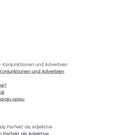
ica - Konjunktionen und Adverbien
a – Konjunktionen und Adverbien
čne?
iji
araju opisu
izip Perfekt als Adjektive
ip Perfekt als Adjektive