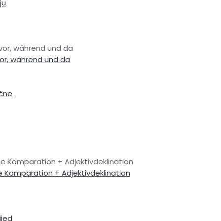
ju
evor, während und da
vor, während und da
ačne
 Die Komparation + Adjektivdeklination
ie Komparation + Adjektivdeklination
ijed