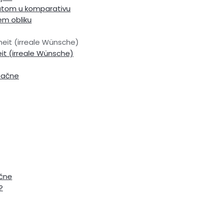
žutom u komparativu
em obliku
enheit (irreale Wünsche)
eit (irreale Wünsche)
etačne
ačne
?