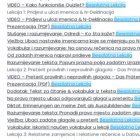
VIDEO – Kako funkcioniše Quizlet?
Besplatna Lekcija
Lekcija 1: Pridjevi u ulozi imenica & N-Deklinacija
VIDEO – Pridjevi u ulozi imenica & N-Deklinacija
Besplatna L
Prezentacija (PDF)
Besplatna Lekcija
Slušanje i razumijevanje: Odredi – Ko šta kaže?
Besplatna 
Vježba: Ubaci nastavke imenicama koje se mijenjaju po N-
Vokabular i razumijevanje: Na osnovu rečenica na pravo
Od zadatih imenica napravi pridjeve
Besplatna Lekcija
Razumijevanje teksta: Popuni prazna polja zadatim izra
Lekcija 2: Preterit pravilnih i nepravilnih glagola - Das Prät
VIDEO – Preterit pravilnih i nepravilnih glagola – Das Prät
Prezentacija (PDF)
Besplatna Lekcija
Dodatak: Tekst za čitanje & vokabular iz teksta
Besplatna
Na pravo mjesto ubaci odgovarajući glagol u preteritu
Be
Diktat: Erinnerungen an meine Zeit als Auszubildender
Bes
Razumijevanje teksta: Pronadji pravo mjesto zadatim gl
Vježba: Ubaci zadate glagole u preterit
Besplatna Lekcija
Vokabular: Iskoristi naučen vokabular u lekciji
Besplatna Le
Lekcija 3: Relativne zamjenice i relativne rečenice u Dativ