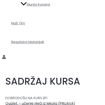
Munja Kursevi
Naš Tim
Besplatni Materijali
SADRŽAJ KURSA
DOBRODOŠLI NA KURS B1!
Quizlet – učenje riječi iz lekcija (PRIJAVA)