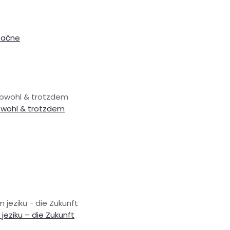
etačne
 obwohl & trotzdem
obwohl & trotzdem
 jeziku - die Zukunft
eziku – die Zukunft