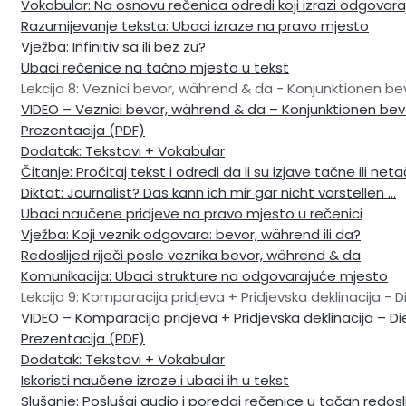
Vokabular: Na osnovu rečenica odredi koji izrazi odgovara
Razumijevanje teksta: Ubaci izraze na pravo mjesto
Vježba: Infinitiv sa ili bez zu?
Ubaci rečenice na tačno mjesto u tekst
Lekcija 8: Veznici bevor, während & da - Konjunktionen b
VIDEO – Veznici bevor, während & da – Konjunktionen be
Prezentacija (PDF)
Dodatak: Tekstovi + Vokabular
Čitanje: Pročitaj tekst i odredi da li su izjave tačne ili net
Diktat: Journalist? Das kann ich mir gar nicht vorstellen …
Ubaci naučene pridjeve na pravo mjesto u rečenici
Vježba: Koji veznik odgovara: bevor, während ili da?
Redoslijed riječi posle veznika bevor, während & da
Komunikacija: Ubaci strukture na odgovarajuće mjesto
Lekcija 9: Komparacija pridjeva + Pridjevska deklinacija -
VIDEO – Komparacija pridjeva + Pridjevska deklinacija – D
Prezentacija (PDF)
Dodatak: Tekstovi + Vokabular
Iskoristi naučene izraze i ubaci ih u tekst
Slušanje: Poslušaj audio i poredaj rečenice u tačan redosl