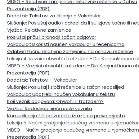
VIDEO – Relativne zamjenice i relativne rečenice u Dativu
Prezentacija (PDF)
Dodatak: Tekstovi za čitanje + Vokabular
Slušanje: Poslušaj audio i odredi da li su izjave tačne ili n
Vježba: Relativne zamjenice
Poslušaj priču i pronadji tačan odgovor
Vokabular: Iskoristi naučen vokabular u rečenicama
Odaberi tačnu relativnu zamjenicu na osnovu rečenice
Lekcija 4: Veznici obwohl i trotzdem - Die Konjunktionen
VIDEO – Veznici obwohl i trotzdem – Die Konjunktionen 
Prezentacija (PDF)
Dodatak: Tekstovi + Vokabular
Slušanje: Poslušaj i složi rečenice u tačan redoslijed
Vokabular: Upotrebi naučen vokabular u tekstu
Koji veznik odgovara: Obwohl ili trotzdem?
Vježba: Redoslijed riječi posle veznika
Komunikacija: Ubaci zadate izraze na pravo mjesto
Lekcija 5: Načini gradjenja budućeg vremena u njemačkom
VIDEO – Načini gradjenja budućeg vremena u njemačkom j
Prezentacija (PDF)