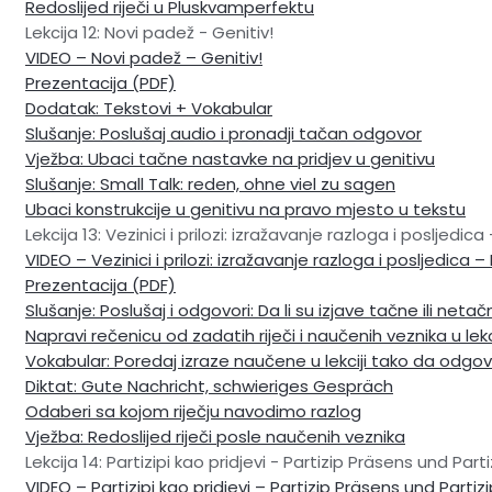
Redoslijed riječi u Pluskvamperfektu
Lekcija 12: Novi padež - Genitiv!
VIDEO – Novi padež – Genitiv!
Prezentacija (PDF)
Dodatak: Tekstovi + Vokabular
Slušanje: Poslušaj audio i pronadji tačan odgovor
Vježba: Ubaci tačne nastavke na pridjev u genitivu
Slušanje: Small Talk: reden, ohne viel zu sagen
Ubaci konstrukcije u genitivu na pravo mjesto u tekstu
Lekcija 13: Vezinici i prilozi: izražavanje razloga i posljed
VIDEO – Vezinici i prilozi: izražavanje razloga i posljedic
Prezentacija (PDF)
Slušanje: Poslušaj i odgovori: Da li su izjave tačne ili neta
Napravi rečenicu od zadatih riječi i naučenih veznika u lekc
Vokabular: Poredaj izraze naučene u lekciji tako da odgov
Diktat: Gute Nachricht, schwieriges Gespräch
Odaberi sa kojom riječju navodimo razlog
Vježba: Redoslijed riječi posle naučenih veznika
Lekcija 14: Partizipi kao pridjevi - Partizip Präsens und Part
VIDEO – Partizipi kao pridjevi – Partizip Präsens und Partiz