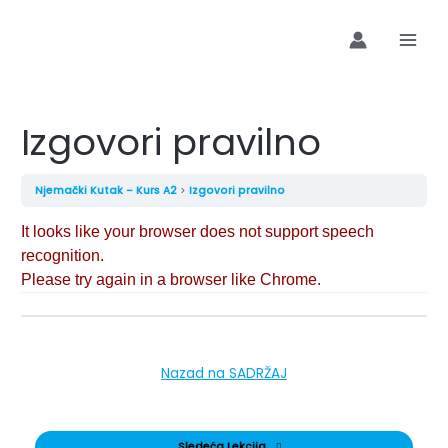
Preskoči
Navigacija
MAI
na
objava
MEN
sadržaj
Izgovori pravilno
Njemački Kutak – Kurs A2
Izgovori pravilno
Nazad na SADRŽAJ
Sledeća Lekcija