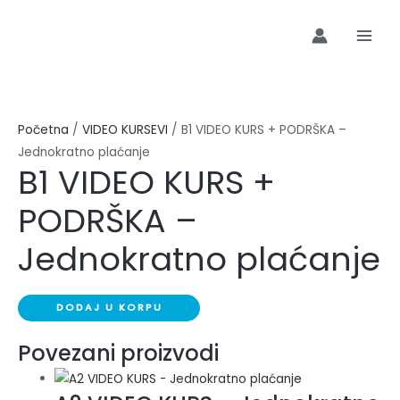
Preskoči
B1
MAI
na
VIDEO
MEN
sadržaj
KURS
+
PODRŠKA
-
Početna
/
VIDEO KURSEVI
/ B1 VIDEO KURS + PODRŠKA –
Jednokratno
Jednokratno plaćanje
plaćanje
B1 VIDEO KURS +
količina
PODRŠKA –
Jednokratno plaćanje
DODAJ U KORPU
Povezani proizvodi