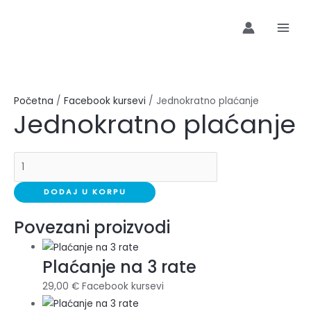
Preskoči
Jednokratno
MAI
na
plaćanje
MEN
sadržaj
količina
Početna
/
Facebook kursevi
/ Jednokratno plaćanje
Jednokratno plaćanje
DODAJ U KORPU
Povezani proizvodi
Plaćanje na 3 rate
29,00
€
Facebook kursevi