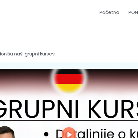
Početna
PON
onišu naši grupni kursevi