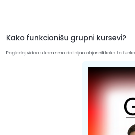
Preskoči
na
sadržaj
Kako funkcionišu grupni kursevi?
Pogledaj video u kom smo detaljno objasnili kako to funkci